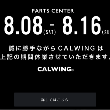
Shop Info
TEL
：
04-2991-7770
FAX
：04-2991-7760
OPEN
：火曜日 - 日曜日：10：00 - 18：00
CLOSE
：月曜日
ADDRESS
：埼玉県所沢市松郷342-6
Google Map
詳しくはこちら