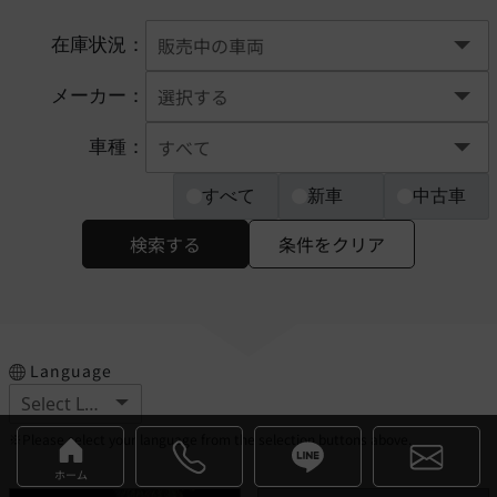
在庫状況：
メーカー：
車種：
すべて
新車
中古車
検索する
条件をクリア
Language
※Please select your language from the selection buttons above.
ホーム