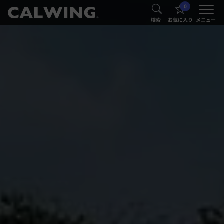
0
®
®
検索
お気に入り
メニュー