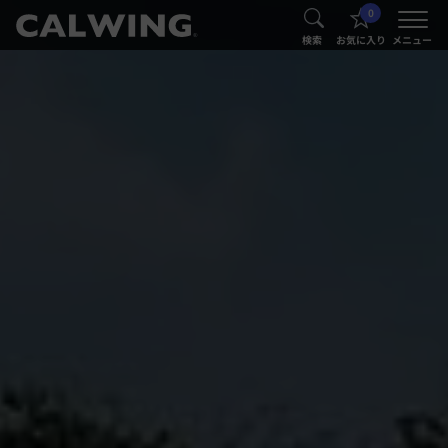
0
®
®
検索
お気に入り
メニュー