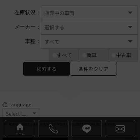
在庫状況：
メーカー：
車種：
すべて
新車
中古車
検索する
条件をクリア
Language
※Please select your language from the selection buttons above.
ホーム