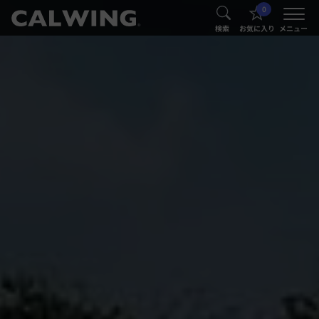
0
®
®
検索
お気に入り
メニュー