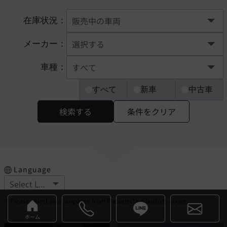
在庫状況：
メーカー：
車種：
すべて
新車
中古車
検索する
条件をクリア
Language
※Please select your language from the selection buttons above.
ホーム