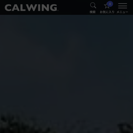
0
®
®
検索
お気に入り
メニュー