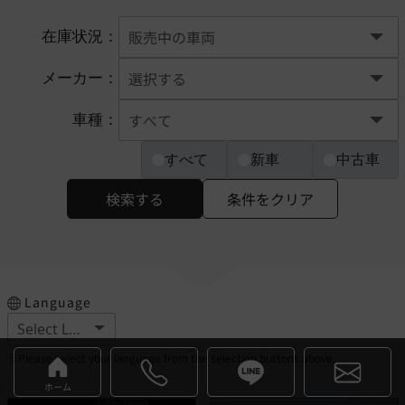
在庫状況：
メーカー：
車種：
すべて
新車
中古車
検索する
条件をクリア
Language
※Please select your language from the selection buttons above.
ホーム