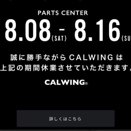
Shop Info
TEL
：
04-2991-7770
FAX
：04-2991-7760
OPEN
：火曜日 - 日曜日：10：00 - 18：00
CLOSE
：月曜日
ADDRESS
：埼玉県所沢市松郷342-6
Google Map
詳しくはこちら