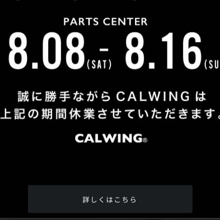
Shop Info
TEL
：
04-2991-7770
FAX
：04-2991-7760
OPEN
：火曜日 - 日曜日：10：00 - 18：00
CLOSE
：月曜日
ADDRESS
：埼玉県所沢市松郷342-6
Google Map
詳しくはこちら