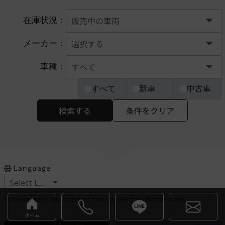
在庫状況：
メーカー：
車種：
すべて
新車
中古車
検索する
条件をクリア
Language
※Please select your language from the selection buttons above.
ホーム