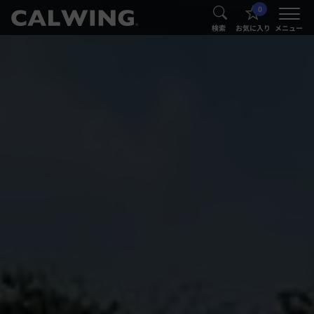
0
®
®
検索
お気に入り
メニュー