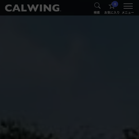
0
®
®
検索
お気に入り
メニュー