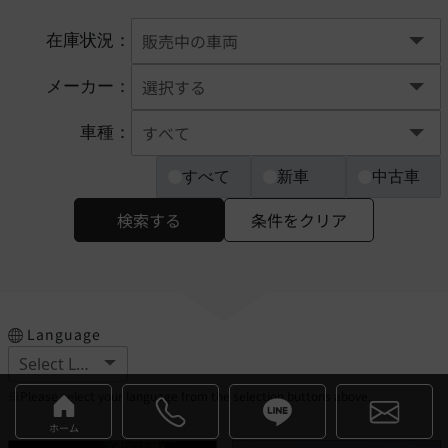
在庫状況：
メーカー：
車種：
すべて
新車
中古車
検索する
条件をクリア
Language
※Please select your language from the selection buttons above.
ホーム