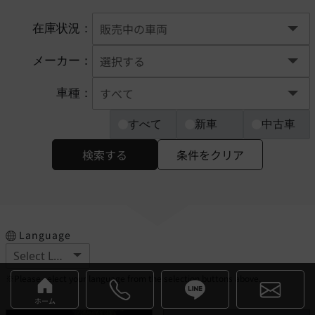
在庫状況：
メーカー：
車種：
すべて
新車
中古車
検索する
条件をクリア
Language
※Please select your language from the selection buttons above.
ホーム