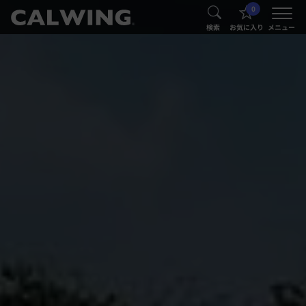
0
®
®
検索
お気に入り
メニュー