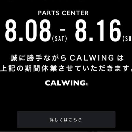
Shop Info
TEL
：
04-2991-7770
FAX
：04-2991-7760
OPEN
：火曜日 - 日曜日：10：00 - 18：00
CLOSE
：月曜日
ADDRESS
：埼玉県所沢市松郷342-6
Google Map
詳しくはこちら