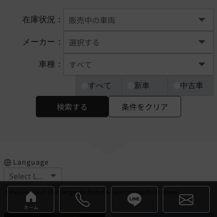
在庫状況：
メーカー：
車種：
すべて
新車
中古車
検索する
条件をクリア
Language
※Please select your language from the selection buttons above.
ホーム