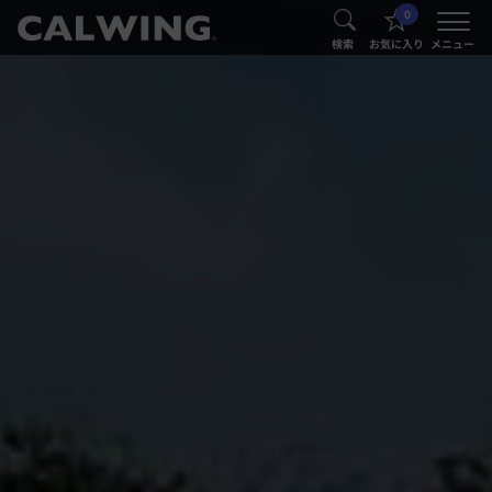
0
®
®
検索
お気に入り
メニュー