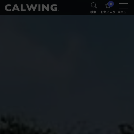
0
®
®
検索
お気に入り
メニュー