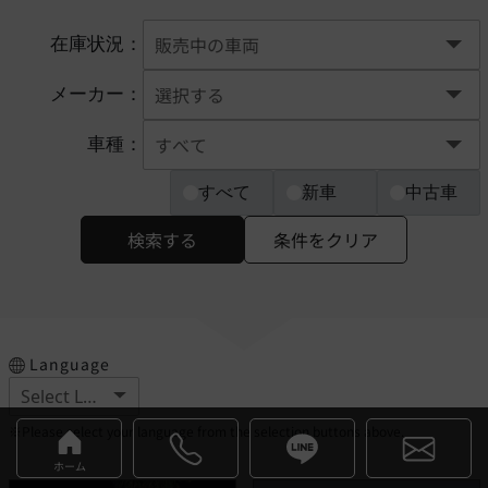
在庫状況：
メーカー：
車種：
すべて
新車
中古車
検索する
条件をクリア
Language
※Please select your language from the selection buttons above.
ホーム