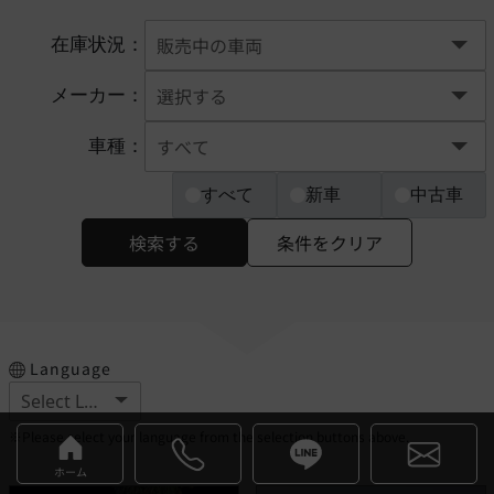
在庫状況：
メーカー：
車種：
すべて
新車
中古車
検索する
条件をクリア
Language
※Please select your language from the selection buttons above.
ホーム