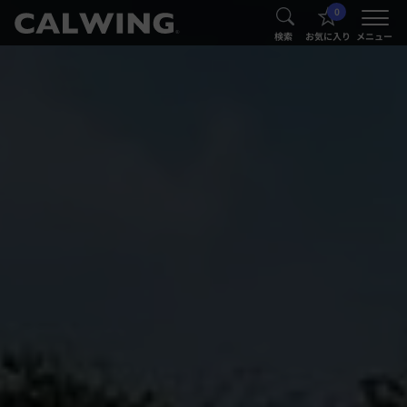
0
®
®
検索
お気に入り
メニュー