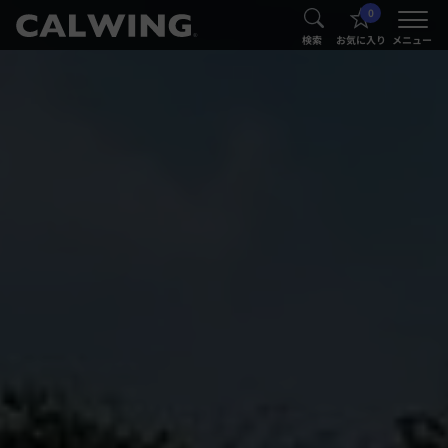
0
®
®
検索
お気に入り
メニュー