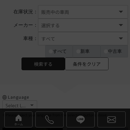
在庫状況：
メーカー：
車種：
すべて
新車
中古車
検索する
条件をクリア
Language
※Please select your language from the selection buttons above.
ホーム