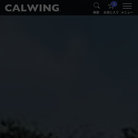
0
®
®
検索
お気に入り
メニュー