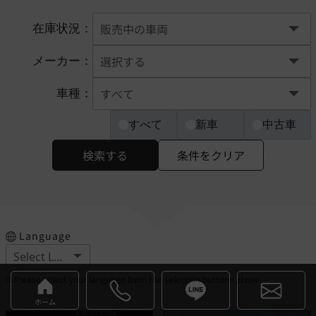
在庫状況：
メーカー：
車種：
すべて
新車
中古車
検索する
条件をクリア
Language
※Please select your language from the selection buttons above.
ホーム