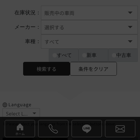
在庫状況：
メーカー：
車種：
すべて
新車
中古車
検索する
条件をクリア
Language
※Please select your language from the selection buttons above.
ホーム