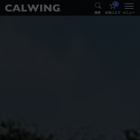
0
®
®
検索
お気に入り
メニュー