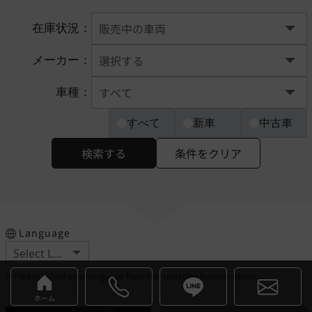
在庫状況：
メーカー：
車種：
すべて
新車
中古車
検索する
条件をクリア
Language
※Please select your language from the selection buttons above.
ホーム