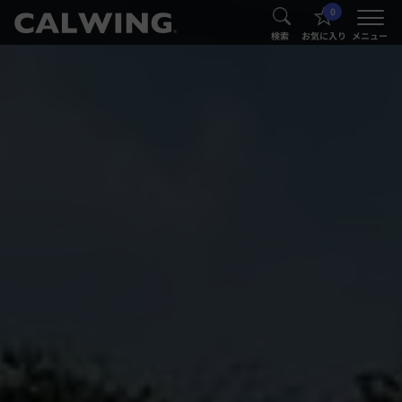
0
®
®
検索
お気に入り
メニュー