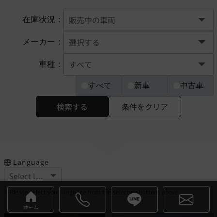
在庫状況：
メーカー：
車種：
すべて
新車
中古車
検索する
条件をクリア
Language
※Please select your language from the selection buttons above.
ホーム