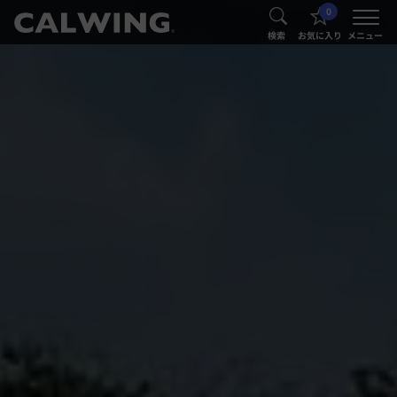
0
®
®
検索
お気に入り
メニュー