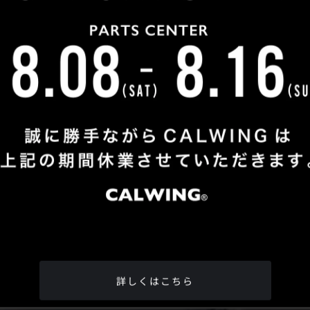
Shop Info
TEL
：
04-2991-7770
FAX
：04-2991-7760
OPEN
：火曜日 - 日曜日：10：00 - 18：00
CLOSE
：月曜日
ADDRESS
：埼玉県所沢市松郷342-6
Google Map
詳しくはこちら