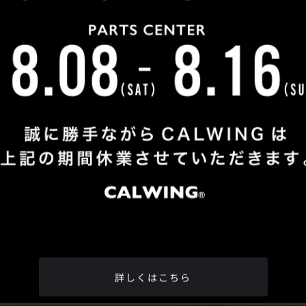
Shop Info
TEL
：
04-2991-7770
FAX
：04-2991-7760
OPEN
：火曜日 - 日曜日：10：00 - 18：00
CLOSE
：月曜日
ADDRESS
：埼玉県所沢市松郷342-6
Google Map
詳しくはこちら