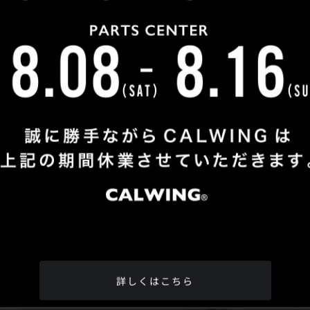
Shop Info
TEL
：
04-2991-7770
FAX
：04-2991-7760
OPEN
：火曜日 - 日曜日：10：00 - 18：00
CLOSE
：月曜日
ADDRESS
：埼玉県所沢市松郷342-6
Google Map
詳しくはこちら