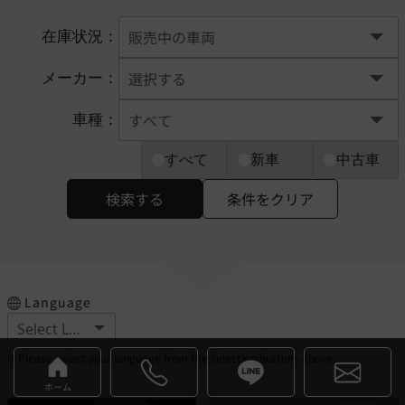
在庫状況：
メーカー：
車種：
すべて
新車
中古車
検索する
条件をクリア
Language
※Please select your language from the selection buttons above.
ホーム