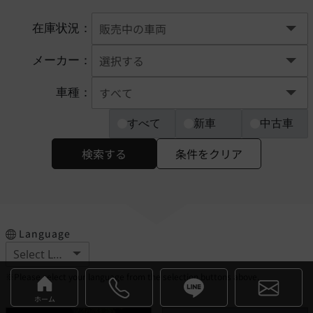
在庫状況：
メーカー：
車種：
すべて
新車
中古車
検索する
条件をクリア
Language
※Please select your language from the selection buttons above.
ホーム