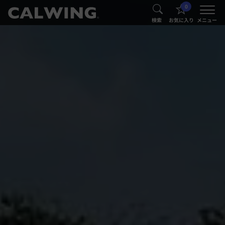
0
®
®
検索
お気に入り
メニュー