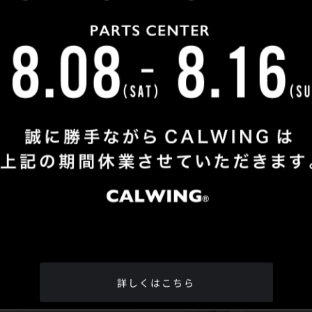
Shop Info
TEL
：
04-2991-7770
FAX
：04-2991-7760
OPEN
：火曜日 - 日曜日：10：00 - 18：00
CLOSE
：月曜日
ADDRESS
：埼玉県所沢市松郷342-6
Google Map
詳しくはこちら