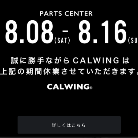
Shop Info
TEL
：
04-2991-7770
FAX
：04-2991-7760
OPEN
：火曜日 - 日曜日：10：00 - 18：00
CLOSE
：月曜日
ADDRESS
：埼玉県所沢市松郷342-6
Google Map
詳しくはこちら