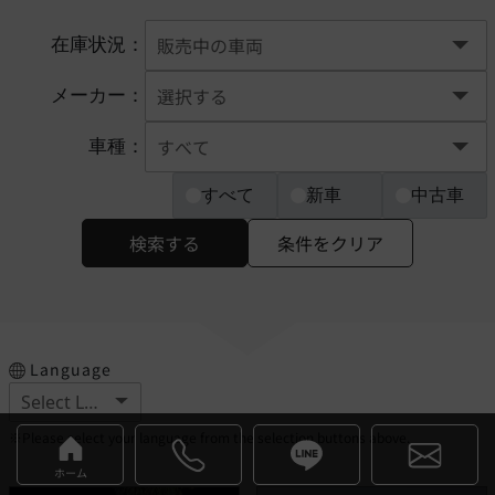
在庫状況：
メーカー：
車種：
すべて
新車
中古車
検索する
条件をクリア
Language
※Please select your language from the selection buttons above.
ホーム