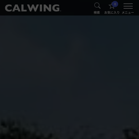
0
®
®
検索
お気に入り
メニュー