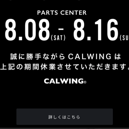
Shop Info
TEL
：
04-2991-7770
FAX
：04-2991-7760
OPEN
：火曜日 - 日曜日：10：00 - 18：00
CLOSE
：月曜日
ADDRESS
：埼玉県所沢市松郷342-6
Google Map
詳しくはこちら