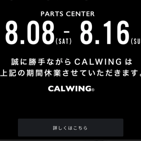
Shop Info
TEL
：
04-2991-7770
FAX
：04-2991-7760
OPEN
：火曜日 - 日曜日：10：00 - 18：00
CLOSE
：月曜日
ADDRESS
：埼玉県所沢市松郷342-6
Google Map
詳しくはこちら