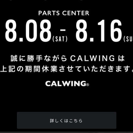
Shop Info
TEL
：
04-2991-7770
FAX
：04-2991-7760
OPEN
：火曜日 - 日曜日：10：00 - 18：00
CLOSE
：月曜日
ADDRESS
：埼玉県所沢市松郷342-6
Google Map
詳しくはこちら