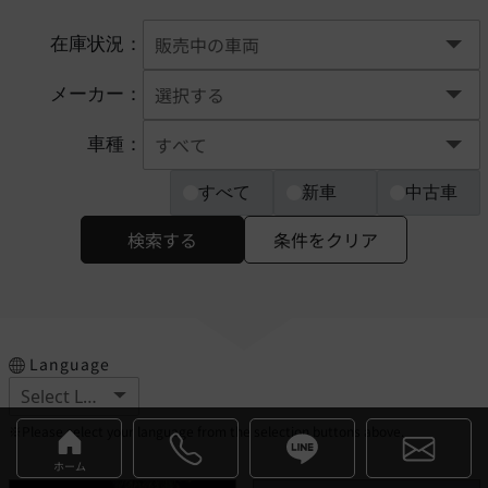
在庫状況：
メーカー：
車種：
すべて
新車
中古車
検索する
条件をクリア
Language
※Please select your language from the selection buttons above.
ホーム