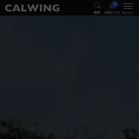
0
®
®
検索
お気に入り
メニュー