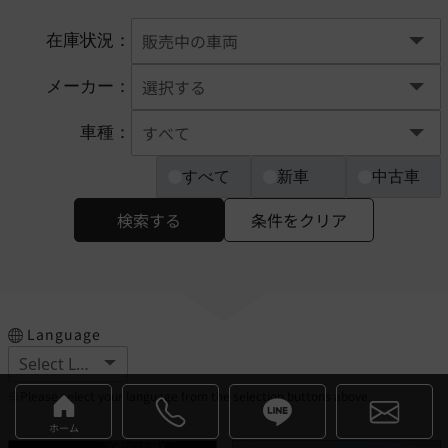
在庫状況：
メーカー：
車種：
すべて
新車
中古車
検索する
条件をクリア
Language
※Please select your language from the selection buttons above.
ホーム