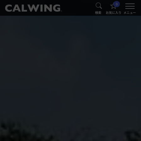
0
®
®
検索
お気に入り
メニュー