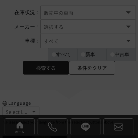
在庫状況：
メーカー：
車種：
すべて
新車
中古車
検索する
条件をクリア
Language
※Please select your language from the selection buttons above.
ホーム