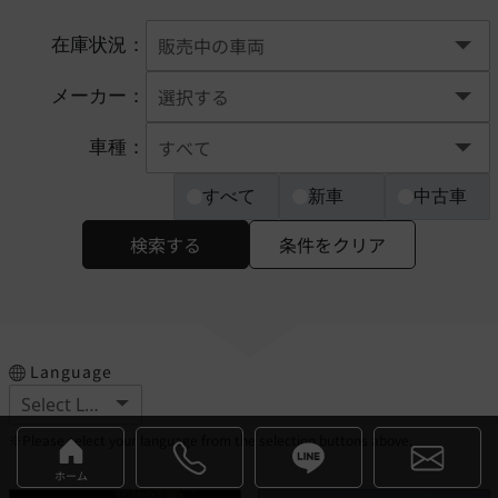
在庫状況：
メーカー：
車種：
すべて
新車
中古車
検索する
条件をクリア
Language
※Please select your language from the selection buttons above.
ホーム