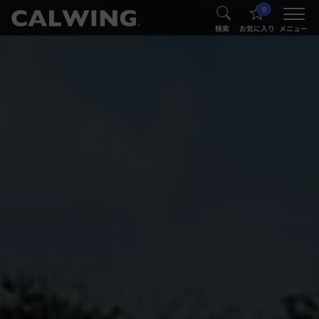
0
®
®
検索
お気に入り
メニュー