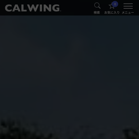
0
®
®
検索
お気に入り
メニュー