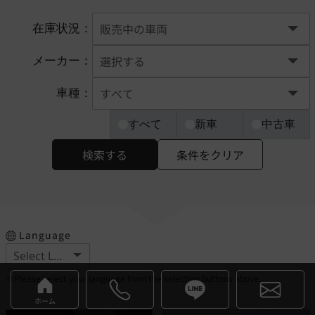
在庫状況：
メーカー：
車種：
すべて
新車
中古車
検索する
条件をクリア
Language
※Please select your language from the selection buttons above.
ホーム