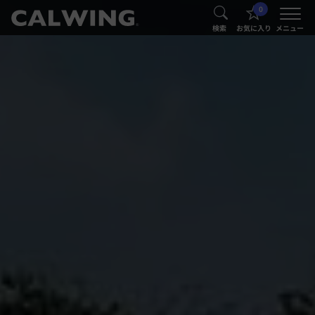
0
®
®
検索
お気に入り
メニュー