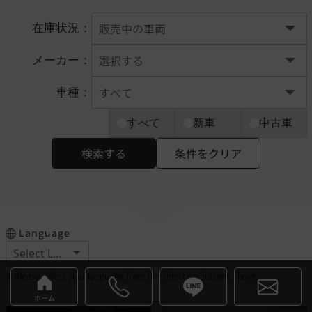
在庫状況：
メーカー：
車種：
すべて
新車
中古車
検索する
条件をクリア
Language
※Please select your language from the selection buttons above.
ホーム