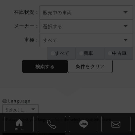
在庫状況：
メーカー：
車種：
すべて
新車
中古車
検索する
条件をクリア
Language
※Please select your language from the selection buttons above.
ホーム