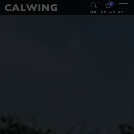
0
®
®
検索
お気に入り
メニュー