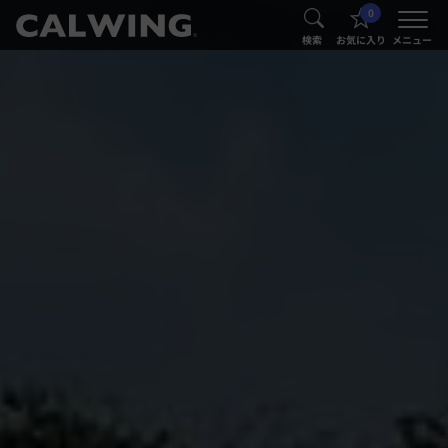
0
®
®
検索
お気に入り
メニュー