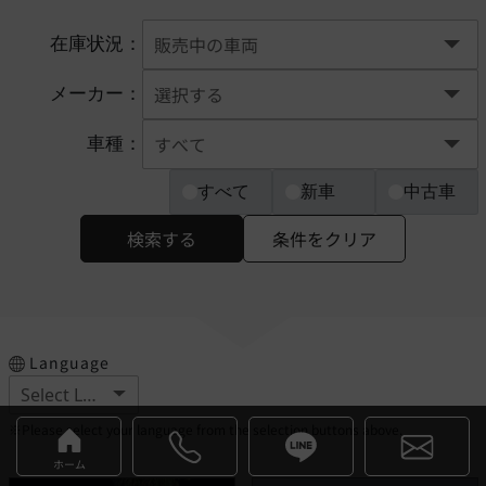
在庫状況：
メーカー：
車種：
すべて
新車
中古車
検索する
条件をクリア
Language
※Please select your language from the selection buttons above.
ホーム