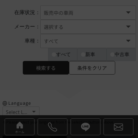
在庫状況：
メーカー：
車種：
すべて
新車
中古車
検索する
条件をクリア
Language
※Please select your language from the selection buttons above.
ホーム