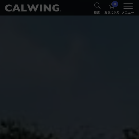
0
®
®
検索
お気に入り
メニュー