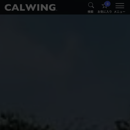
0
®
®
検索
お気に入り
メニュー