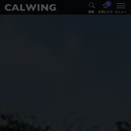
0
®
®
検索
お気に入り
メニュー