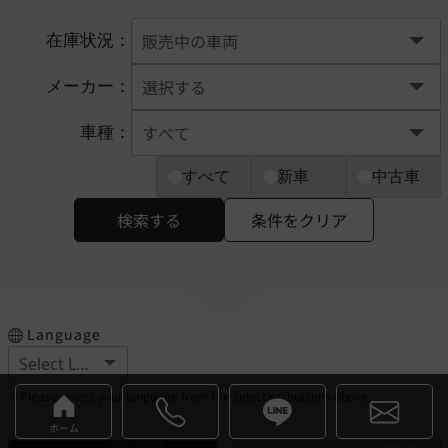
在庫状況：
メーカー：
車種：
すべて
新車
中古車
検索する
条件をクリア
Language
※Please select your language from the selection buttons above.
ホーム