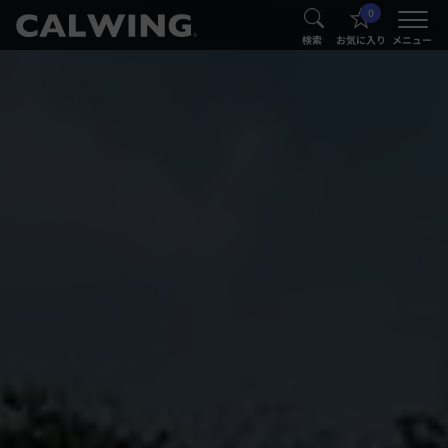
0
®
®
検索
お気に入り
メニュー