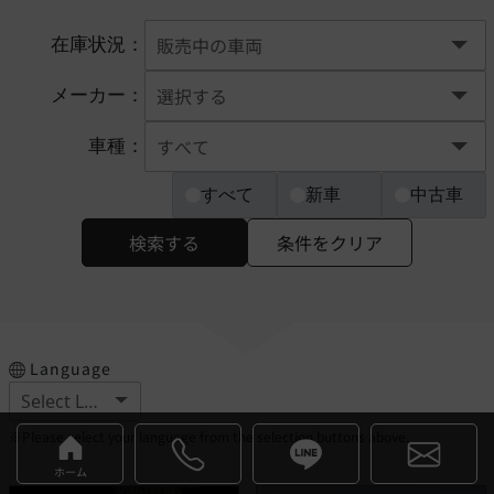
在庫状況：
メーカー：
車種：
すべて
新車
中古車
検索する
条件をクリア
Language
※Please select your language from the selection buttons above.
ホーム