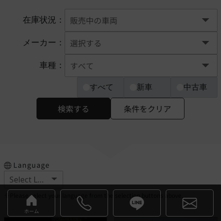
在庫状況：
メーカー：
車種：
すべて
新車
中古車
検索する
条件をクリア
Language
※Please select your language from the selection buttons above.
ホーム