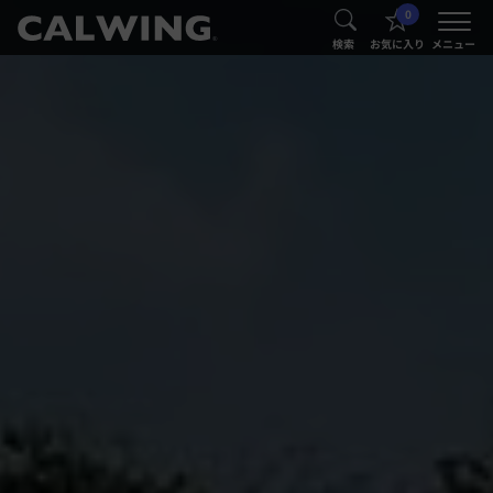
0
®
®
検索
お気に入り
メニュー