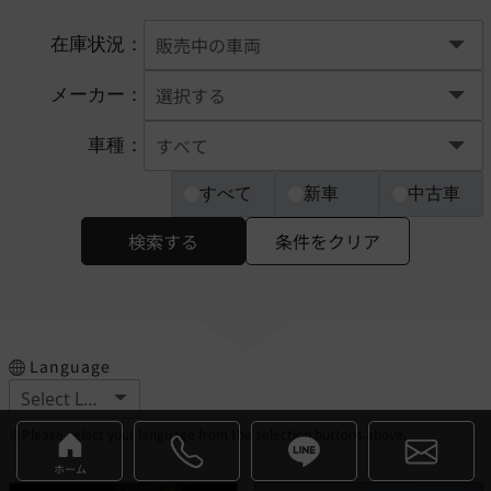
在庫状況：
メーカー：
車種：
すべて
新車
中古車
検索する
条件をクリア
Language
※Please select your language from the selection buttons above.
ホーム