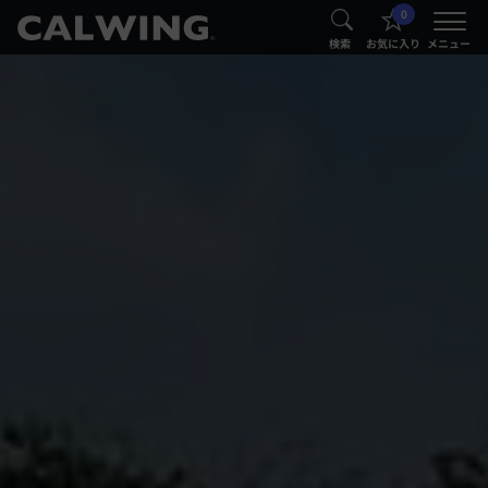
0
®
®
検索
お気に入り
メニュー