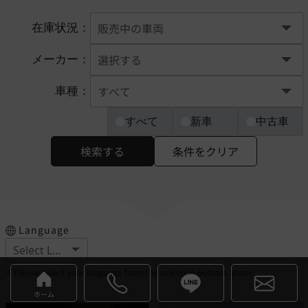
在庫状況：
メーカー：
車種：
すべて
新車
中古車
検索する
条件をクリア
Language
※Please select your language from the selection buttons above.
ホーム