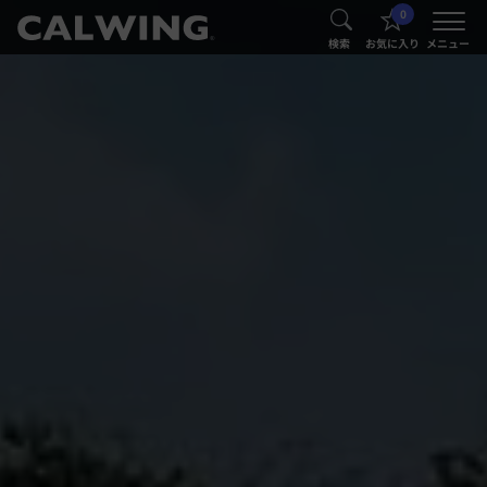
0
®
®
検索
お気に入り
メニュー