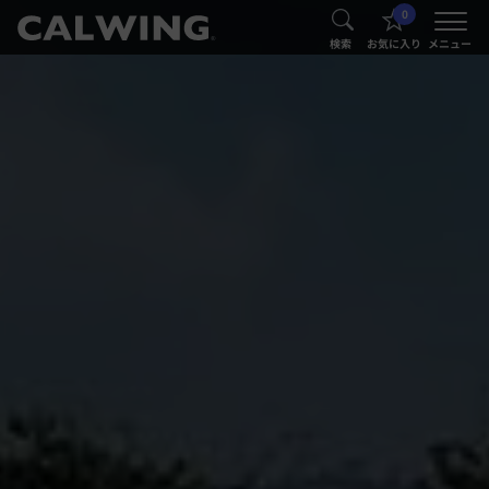
0
®
®
検索
お気に入り
メニュー