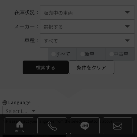
在庫状況：
メーカー：
車種：
すべて
新車
中古車
検索する
条件をクリア
Language
※Please select your language from the selection buttons above.
ホーム