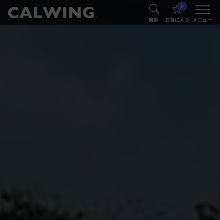
0
®
®
検索
お気に入り
メニュー