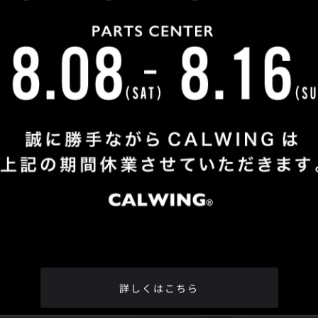
Shop Info
TEL
：
04-2991-7770
FAX
：04-2991-7760
OPEN
：火曜日 - 日曜日：10：00 - 18：00
CLOSE
：月曜日
ADDRESS
：埼玉県所沢市松郷342-6
Google Map
詳しくはこちら