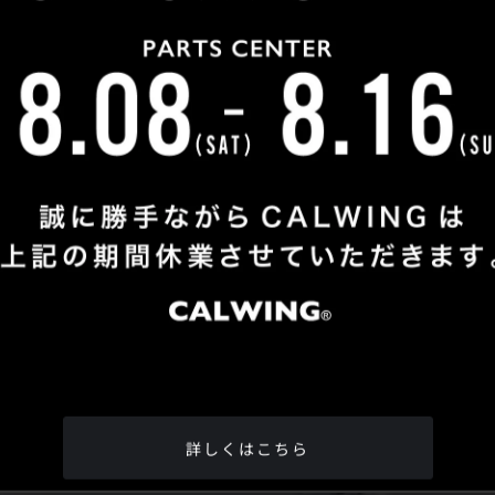
Shop Info
TEL
：
04-2991-7770
FAX
：04-2991-7760
OPEN
：火曜日 - 日曜日：10：00 - 18：00
CLOSE
：月曜日
ADDRESS
：埼玉県所沢市松郷342-6
Google Map
詳しくはこちら