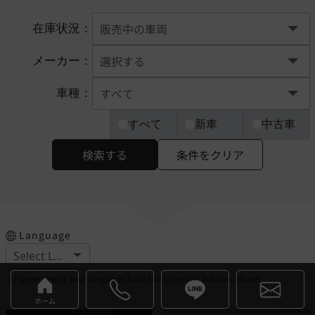
在庫状況：
メーカー：
車種：
すべて
新車
中古車
検索する
条件をクリア
Language
※Please select your language from the selection buttons above.
ホーム