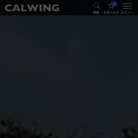
0
®
®
検索
お気に入り
メニュー